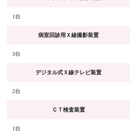
1台
病室回診用Ｘ線撮影装置
3台
デジタル式Ｘ線テレビ装置
2台
ＣＴ検査装置
1台