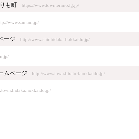
えりも町
https://www.town.erimo.lg.jp/
ttp://www.samani.jp/
ページ
http://www.shinhidaka-hokkaido.jp/
u.jp/
ームページ
http://www.town.biratori.hokkaido.jp/
.town.hidaka.hokkaido.jp/