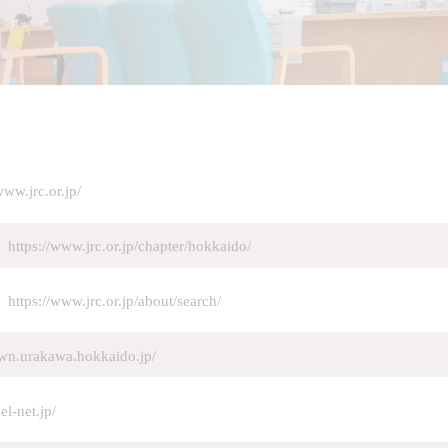
www.jrc.or.jp/
https://www.jrc.or.jp/chapter/hokkaido/
https://www.jrc.or.jp/about/search/
own.urakawa.hokkaido.jp/
el-net.jp/