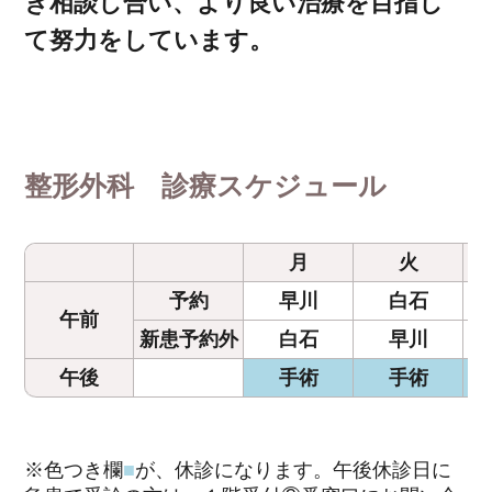
き相談し合い、より良い治療を目指し
て努力をしています。
整形外科 診療スケジュール
月
火
予約
早川
白石
午前
新患予約外
白石
早川
午後
手術
手術
※色つき欄
■
が、休診になります。午後休診日に